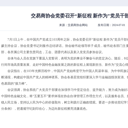
交易商协会党委召开“新征程 新作为”党员干
来源：交易商协会网站
发布日期：2024-07-01
7月1日上午，在中国共产党成立103周年之际，协会党委召开“新征程 新作为”党员
媛主持会议，协会党委书记刘薇作总结讲话。协会秘书处领导班子成员，秘书处各部门主
部，各所属公司主要负责同志，工会、团委代表以及新入党党员参加会议。
全体与会人员在党旗下重温入党誓词，表明为党的事业不懈奋斗的坚定决心。随后，8
行间市场高质量发展、走好中国特色金融发展之路的新征程上展现新担当、新作为”交流心
会议指出，在103年光辉历程中，中国共产党始终坚守为中国人民谋幸福、为中华民
断涌现，构建起中国共产党人的精神谱系。协会各基层党组织要深入学习金融战线张富清、
色基因的“接力棒”。
会议强调，协会系统广大党员干部要在加强学习中坚定信念、提升能力，努力成为做好
中国特色金融文化，将“五要五不”要求体现在协会自律管理工作理念方式，以及服务会员
稳人民立场，坚持以人民为中心的价值取向，树立和践行正确政绩观。要进一步推动党纪学
分条例》，把遵规守纪刻印在心，为迈向新征程擦亮清廉底色。