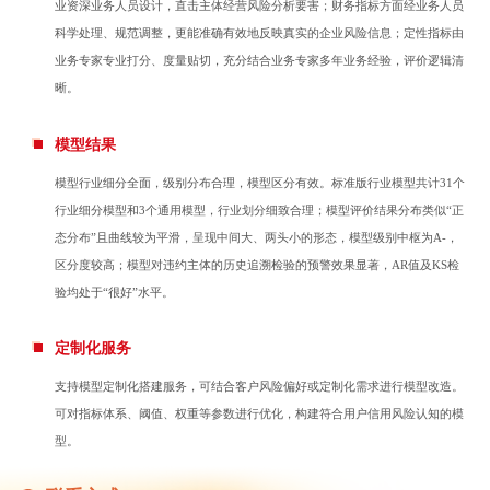
业资深业务人员设计，直击主体经营风险分析要害；财务指标方面经业务人员
科学处理、规范调整，更能准确有效地反映真实的企业风险信息；定性指标由
业务专家专业打分、度量贴切，充分结合业务专家多年业务经验，评价逻辑清
晰。
模型结果
模型行业细分全面，级别分布合理，模型区分有效。标准版行业模型共计31个
行业细分模型和3个通用模型，行业划分细致合理；模型评价结果分布类似“正
态分布”且曲线较为平滑，呈现中间大、两头小的形态，模型级别中枢为A-，
区分度较高；模型对违约主体的历史追溯检验的预警效果显著，AR值及KS检
验均处于“很好”水平。
定制化服务
支持模型定制化搭建服务，可结合客户风险偏好或定制化需求进行模型改造。
可对指标体系、阈值、权重等参数进行优化，构建符合用户信用风险认知的模
型。