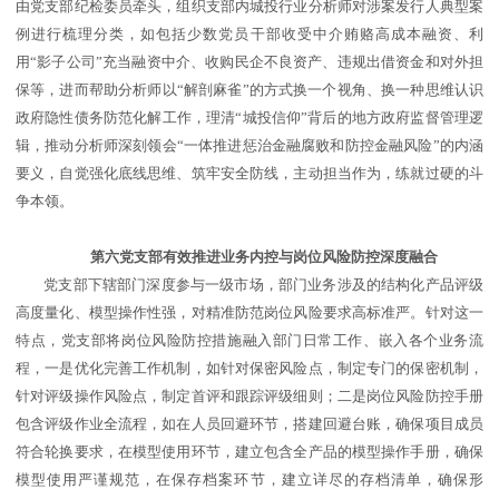
由党支部纪检委员牵头，组织支部内城投行业分析师对涉案发行人典型案
例进行梳理分类，如包括少数党员干部收受中介贿赂高成本融资、利
用“影子公司”充当融资中介、收购民企不良资产、违规出借资金和对外担
保等，进而帮助分析师以“解剖麻雀”的方式换一个视角、换一种思维认识
政府隐性债务防范化解工作，理清“城投信仰”背后的地方政府监督管理逻
辑，推动分析师深刻领会“一体推进惩治金融腐败和防控金融风险”的内涵
要义，自觉强化底线思维、筑牢安全防线，主动担当作为，练就过硬的斗
争本领。
第六党支部有效推进业务内控与岗位风险防控深度融合
党支部下辖部门深度参与一级市场，部门业务涉及的结构化产品评级
高度量化、模型操作性强，对精准防范岗位风险要求高标准严。针对这一
特点，党支部将岗位风险防控措施融入部门日常工作、嵌入各个业务流
程，一是优化完善工作机制，如针对保密风险点，制定专门的保密机制，
针对评级操作风险点，制定首评和跟踪评级细则；二是岗位风险防控手册
包含评级作业全流程，如在人员回避环节，搭建回避台账，确保项目成员
符合轮换要求，在模型使用环节，建立包含全产品的模型操作手册，确保
模型使用严谨规范，在保存档案环节，建立详尽的存档清单，确保形