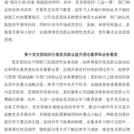
成“项目立项-结项”风险防控闭环。此外，党支部依托“三会一课”、部门例
会和业务培训等，开展常态化学习教育，如学习人民银行和协会关于做好
保密工作的重要指示、公司信息系统采购警示教育大会精神、部门岗位风
险防控手册等内容，同时针对与市场成员交往、采购、保密等风险点，多
角度开展深入研讨，全面增强党员群众保密忧患意识、筑牢廉洁从业底线
思维。
第十党支部组织引领党员群众提升理论素养和业务素质
党支部结合下辖部门宏观研究业务实际，始终将提升党员群众政治站
位和理论素养放在至关重要位置，定期开展有针对性的理论学习，如将学
习贯彻“双碳战略”与部门绿色认证业务紧密结合，更好助力上级党组织落
实党中央重大战略决策；将学习党中央关于经济、金融发展各项重要部署
与监管政策、宏观研究等相结合，更好服务公司战略决策和深化投资人付
费模式探索。此外，为进一步强化党员群众学习教育效果，提升党员群众
业务工作能力，党支部做实做细会前自学环节，通过OA邮件等方式提示
提醒党员开展自学，并根据实际需要梳理制作要点小贴士，帮助党员更好
抓住学习重点和主线；加强对学习效果的检视，在集体学习研讨过程中，
探索通过轮流领学、随机提问等方式了解总体学习成效，推进党员群众增