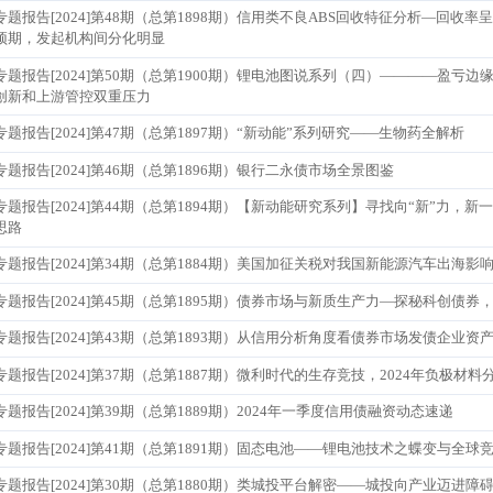
专题报告[2024]第48期（总第1898期）信用类不良ABS回收特征分析—回
预期，发起机构间分化明显
专题报告[2024]第50期（总第1900期）锂电池图说系列（四）————盈亏边
创新和上游管控双重压力
专题报告[2024]第47期（总第1897期）“新动能”系列研究——生物药全解析
专题报告[2024]第46期（总第1896期）银行二永债市场全景图鉴
专题报告[2024]第44期（总第1894期）【新动能研究系列】寻找向“新”力
思路
专题报告[2024]第34期（总第1884期）美国加征关税对我国新能源汽车出海影
专题报告[2024]第45期（总第1895期）债券市场与新质生产力—探秘科创债
专题报告[2024]第43期（总第1893期）从信用分析角度看债券市场发债企业资
专题报告[2024]第37期（总第1887期）微利时代的生存竞技，2024年负极
专题报告[2024]第39期（总第1889期）2024年一季度信用债融资动态速递
专题报告[2024]第41期（总第1891期）固态电池——锂电池技术之蝶变与全
专题报告[2024]第30期（总第1880期）类城投平台解密——城投向产业迈进障