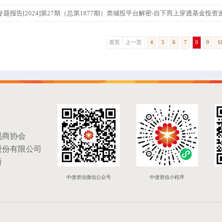
专题报告[2024]第27期（总第1877期）类城投平台解密-自下而上穿透基金投资
首页
上一页
4
5
6
7
8
9
1
易商协会
股份有限公司
所
中债资信微信公众号
中债资信小程序