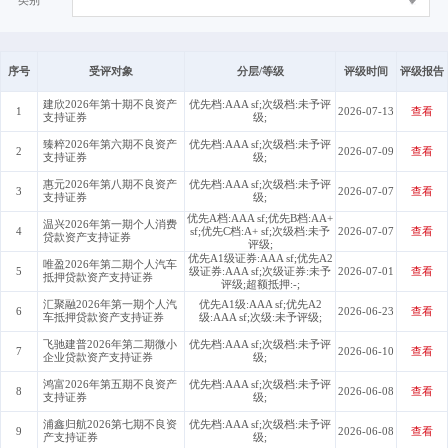
类别
序号
受评对象
分层/等级
评级时间
评级报告
建欣2026年第十期不良资产
优先档:AAA sf;次级档:未予评
1
2026-07-13
查看
支持证券
级;
臻粹2026年第六期不良资产
优先档:AAA sf;次级档:未予评
2
2026-07-09
查看
支持证券
级;
惠元2026年第八期不良资产
优先档:AAA sf;次级档:未予评
3
2026-07-07
查看
支持证券
级;
优先A档:AAA sf;优先B档:AA+
温兴2026年第一期个人消费
4
sf;优先C档:A+ sf;次级档:未予
2026-07-07
查看
贷款资产支持证券
评级;
优先A1级证券:AAA sf;优先A2
唯盈2026年第二期个人汽车
5
级证券:AAA sf;次级证券:未予
2026-07-01
查看
抵押贷款资产支持证券
评级;超额抵押:-;
汇聚融2026年第一期个人汽
优先A1级:AAA sf;优先A2
6
2026-06-23
查看
车抵押贷款资产支持证券
级:AAA sf;次级:未予评级;
飞驰建普2026年第二期微小
优先档:AAA sf;次级档:未予评
7
2026-06-10
查看
企业贷款资产支持证券
级;
鸿富2026年第五期不良资产
优先档:AAA sf;次级档:未予评
8
2026-06-08
查看
支持证券
级;
浦鑫归航2026第七期不良资
优先档:AAA sf;次级档:未予评
9
2026-06-08
查看
产支持证券
级;