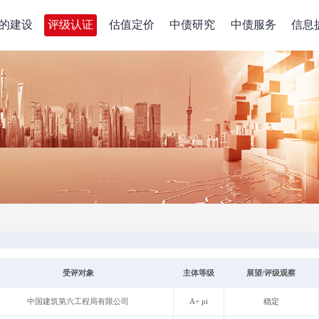
的建设
评级认证
估值定价
中债研究
中债服务
信息
受评对象
主体等级
展望/评级观察
中国建筑第六工程局有限公司
A+ pi
稳定