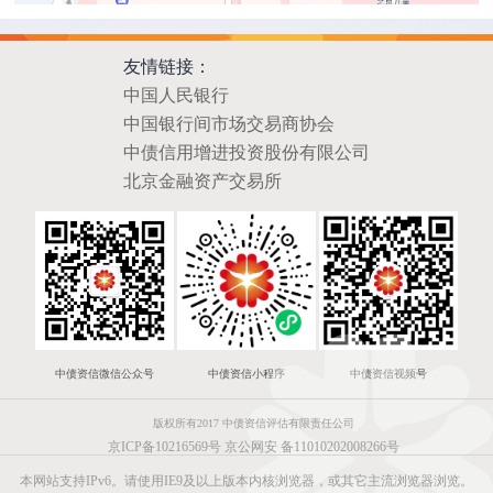
友情链接：
中国人民银行
中国银行间市场交易商协会
中债信用增进投资股份有限公司
北京金融资产交易所
中债资信微信公众号
中债资信小程序
中债资信视频号
版权所有2017 中债资信评估有限责任公司
京ICP备10216569号
京公网安 备11010202008266号
本网站支持IPv6。请使用IE9及以上版本内核浏览器，或其它主流浏览器浏览。